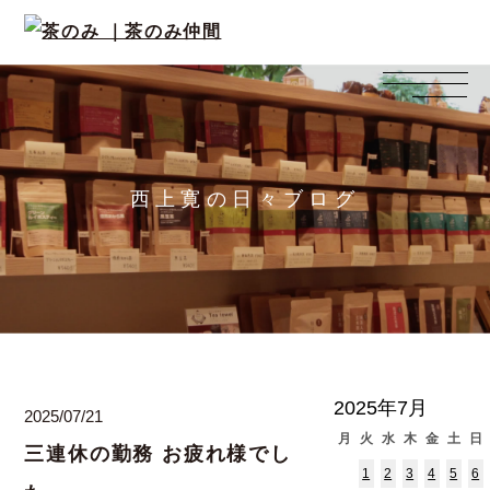
西上寛の日々ブログ
2025年7月
2025/07/21
月
火
水
木
金
土
日
三連休の勤務 お疲れ様でし
1
2
3
4
5
6