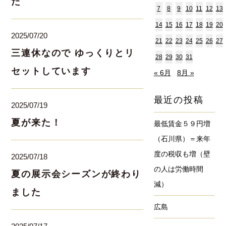
た
7
8
9
10
11
12
13
14
15
16
17
18
19
20
2025/07/20
21
22
23
24
25
26
27
三連休なので ゆっくりとリ
28
29
30
31
セットしています
« 6月
8月 »
最近の投稿
2025/07/19
夏が来た！
最低賃金５９円増
（石川県）＝来年
度の税収も増（壁
2025/07/18
の人は労働時間
夏の展示会シーズンが終わり
減）
ました
広島