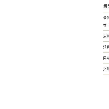
最
最
増
広
消
同
突