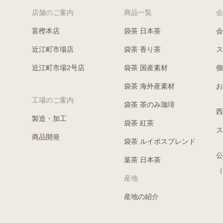
店舗のご案内
商品一覧
会
富樫本店
袋茶 日本茶
会
近江町市場店
袋茶 香り茶
ス
近江町市場2号店
袋茶 国産素材
個
袋茶 海外産素材
お
工場のご案内
袋茶 茶のみ珈琲
西
製造・加工
袋茶 紅茶
ス
商品開発
袋茶 ルイボスブレンド
公
葉茶 日本茶
（
産地
産地の紹介