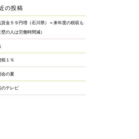
近の投稿
低賃金５９円増（石川県）＝来年度の税収も
（壁の人は労働時間減）
島
費税１％
期会の夏
然のテレビ