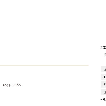
2
1
2
Blogトップへ
2
« 