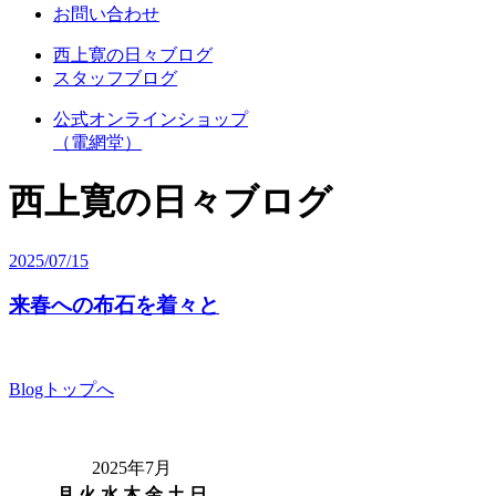
お問い合わせ
西上寛の日々ブログ
スタッフブログ
公式オンラインショップ
（電網堂）
西上寛の日々ブログ
2025/07/15
来春への布石を着々と
Blogトップへ
2025年7月
月
火
水
木
金
土
日