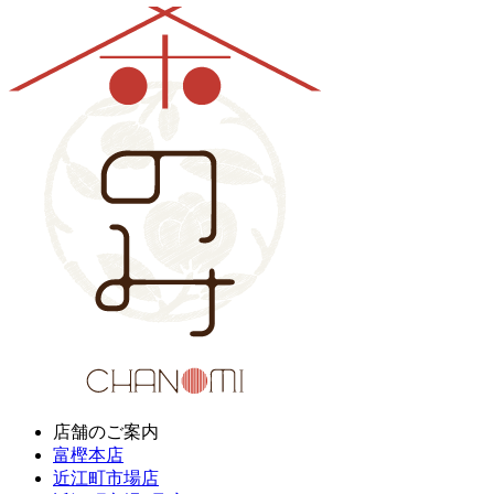
店舗のご案内
富樫本店
近江町市場店