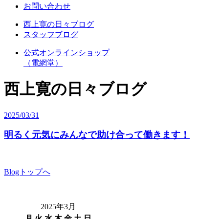
お問い合わせ
西上寛の日々ブログ
スタッフブログ
公式オンラインショップ
（電網堂）
西上寛の日々ブログ
2025/03/31
明るく元気にみんなで助け合って働きます！
Blogトップへ
2025年3月
月
火
水
木
金
土
日