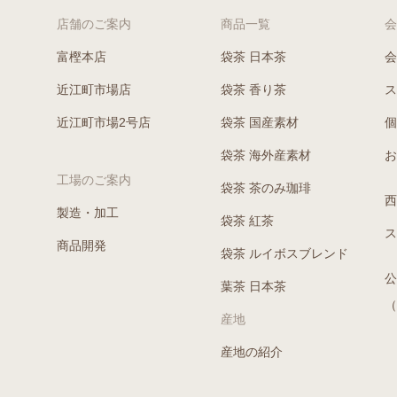
店舗のご案内
商品一覧
会
富樫本店
袋茶 日本茶
会
近江町市場店
袋茶 香り茶
ス
近江町市場2号店
袋茶 国産素材
個
袋茶 海外産素材
お
工場のご案内
袋茶 茶のみ珈琲
西
製造・加工
袋茶 紅茶
ス
商品開発
袋茶 ルイボスブレンド
公
葉茶 日本茶
（
産地
産地の紹介