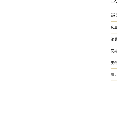
« 
最
広
消
同
突
凄