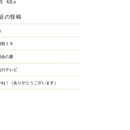
2月
4月 »
近の投稿
島
費税１％
期会の夏
然のテレビ
いね！（ありがとうございます）