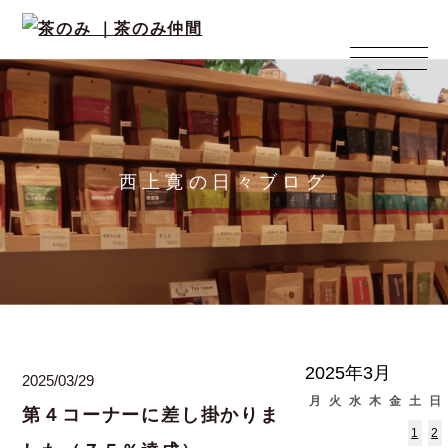
西上寛の日々ブログ
2025年3月
2025/03/29
月
火
水
木
金
土
日
第４コーナーに差し掛かりま
1
2