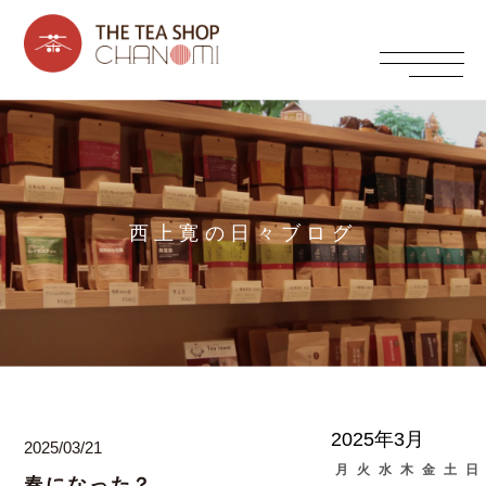
西上寛の日々ブログ
2025年3月
2025/03/21
月
火
水
木
金
土
日
春になった？