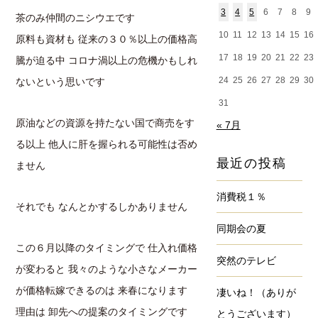
3
4
5
6
7
8
9
茶のみ仲間のニシウエです
10
11
12
13
14
15
16
原料も資材も 従来の３０％以上の価格高
17
18
19
20
21
22
23
騰が迫る中 コロナ渦以上の危機かもしれ
24
25
26
27
28
29
30
ないという思いです
31
原油などの資源を持たない国で商売をす
« 7月
る以上 他人に肝を握られる可能性は否め
最近の投稿
ません
消費税１％
それでも なんとかするしかありません
同期会の夏
この６月以降のタイミングで 仕入れ価格
突然のテレビ
が変わると 我々のような小さなメーカー
が価格転嫁できるのは 来春になります
凄いね！（ありが
理由は 卸先への提案のタイミングです
とうございます）