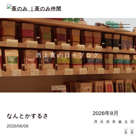
西上寛の日々ブログ
2026年8月
なんとかするさ
月
火
水
木
金
土
日
2026/06/06
1
2