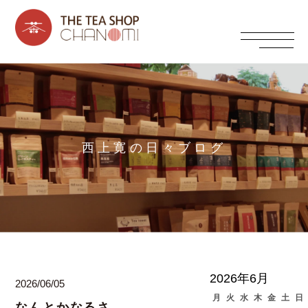
西上寛の日々ブログ
2026年6月
2026/06/05
月
火
水
木
金
土
日
なんとかなるさ