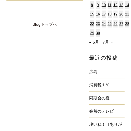
8
9
10
11
12
13
14
15
16
17
18
19
20
21
22
23
24
25
26
27
28
Blogトップへ
29
30
« 5月
7月 »
最近の投稿
広島
消費税１％
同期会の夏
突然のテレビ
凄いね！（ありが