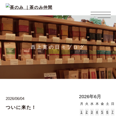
西上寛の日々ブログ
2026年6月
2026/06/04
月
火
水
木
金
土
日
ついに来た！
1
2
3
4
5
6
7