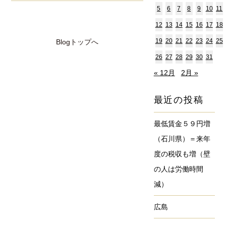
5
6
7
8
9
10
11
12
13
14
15
16
17
18
19
20
21
22
23
24
25
Blogトップへ
26
27
28
29
30
31
« 12月
2月 »
最近の投稿
最低賃金５９円増
（石川県）＝来年
度の税収も増（壁
の人は労働時間
減）
広島