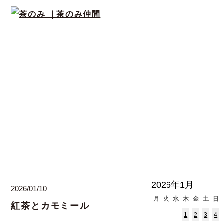
西上寛の日々ブログ
2026年1月
2026/01/10
月
火
水
木
金
土
日
紅茶とカモミール
1
2
3
4