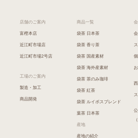
店舗のご案内
商品一覧
会
富樫本店
袋茶 日本茶
会
近江町市場店
袋茶 香り茶
ス
近江町市場2号店
袋茶 国産素材
個
袋茶 海外産素材
お
工場のご案内
袋茶 茶のみ珈琲
西
製造・加工
袋茶 紅茶
ス
商品開発
袋茶 ルイボスブレンド
公
葉茶 日本茶
（
産地
産地の紹介