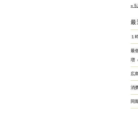
« 
最
１
最
増
広
消
同