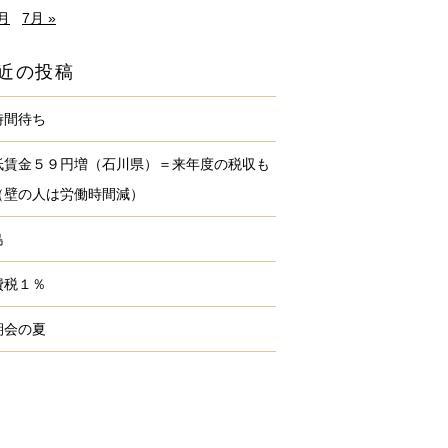
5月
7月 »
近の投稿
時間待ち
低賃金５９円増（石川県）＝来年度の税収も
（壁の人は労働時間減）
島
費税１％
期会の夏