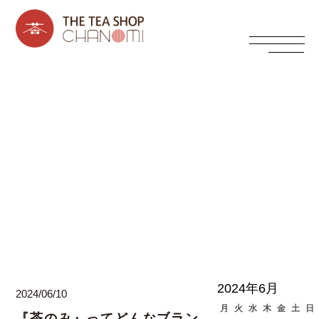
西上寛の日々ブログ
2024年6月
2024/06/10
月
火
水
木
金
土
日
『茶のみ』ってどんなブラン