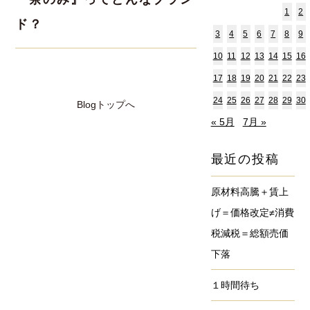
1
2
ド？
3
4
5
6
7
8
9
10
11
12
13
14
15
16
17
18
19
20
21
22
23
24
25
26
27
28
29
30
Blogトップへ
« 5月
7月 »
最近の投稿
原材料高騰＋賃上
げ＝価格改定≠消費
税減税＝総額売価
下落
１時間待ち