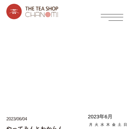
西上寛の日々ブログ
2023年6月
2023/06/04
月
火
水
木
金
土
日
やってみんとわからん