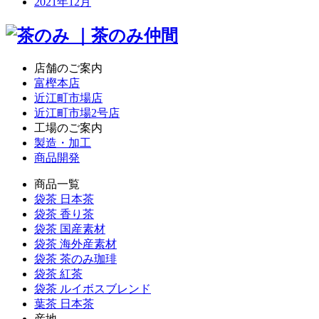
2021年12月
店舗のご案内
富樫本店
近江町市場店
近江町市場2号店
工場のご案内
製造・加工
商品開発
商品一覧
袋茶 日本茶
袋茶 香り茶
袋茶 国産素材
袋茶 海外産素材
袋茶 茶のみ珈琲
袋茶 紅茶
袋茶 ルイボスブレンド
葉茶 日本茶
産地