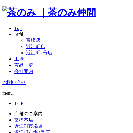
Top
店舗
富樫店
近江町店
近江町2号店
工場
商品一覧
会社案内
お問い合せ
menu
TOP
店舗のご案内
富樫本店
近江町市場店
近江町市場2号店