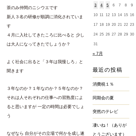
3
4
5
6
7
8
9
茶のみ仲間のニシウエです
10
11
12
13
14
15
16
新人３名の研修が順調に消化されていま
17
18
19
20
21
22
23
す
24
25
26
27
28
29
30
４月に入社してきたころに比べると 少し
は大人になってきたでしょうか？
31
« 7月
よく社会に出ると「３年は我慢しろ」と
最近の投稿
聞きます
消費税１％
３年なのか？１年なのか？５年なのか？
それは人それぞれの仕事への習熟度によ
同期会の夏
ると思いますが 一定の時間は必要でしょ
突然のテレビ
う
凄いね！（ありが
なぜなら 自分がその立場で何かを成し遂
とうございます）