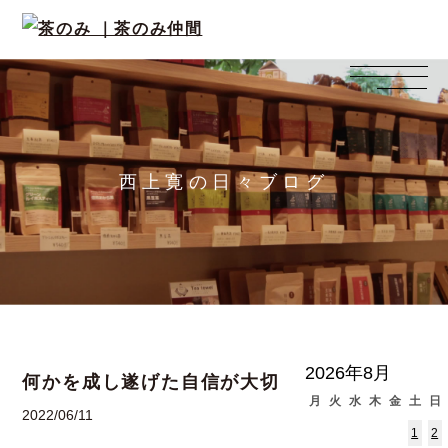
西上寛の日々ブログ
2026年8月
何かを成し遂げた自信が大切
月
火
水
木
金
土
日
2022/06/11
1
2