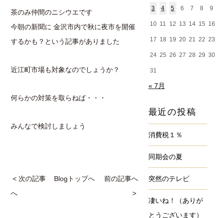
3
4
5
6
7
8
9
茶のみ仲間のニシウエです
10
11
12
13
14
15
16
今朝の新聞に 金沢市内で秋に夜市を開催
17
18
19
20
21
22
23
するかも？という記事がありました
24
25
26
27
28
29
30
近江町市場も対象なのでしょうか？
31
« 7月
何らかの対策を取らねば・・・
最近の投稿
みんなで検討しましょう
消費税１％
同期会の夏
< 次の記事
Blogトップへ
前の記事へ
突然のテレビ
へ
>
凄いね！（ありが
とうございます）