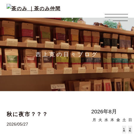
西上寛の日々ブログ
2026年8月
秋に夜市？？？
月
火
水
木
金
土
日
2026/05/27
1
2