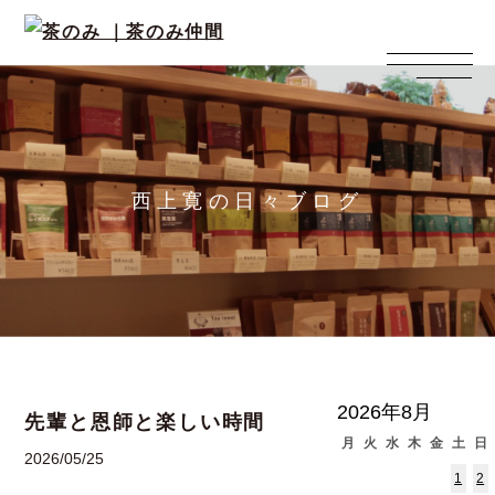
西上寛の日々ブログ
2026年8月
先輩と恩師と楽しい時間
月
火
水
木
金
土
日
2026/05/25
1
2