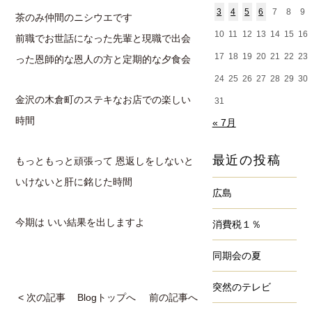
3
4
5
6
7
8
9
茶のみ仲間のニシウエです
10
11
12
13
14
15
16
前職でお世話になった先輩と現職で出会
17
18
19
20
21
22
23
った恩師的な恩人の方と定期的な夕食会
24
25
26
27
28
29
30
金沢の木倉町のステキなお店での楽しい
31
時間
« 7月
最近の投稿
もっともっと頑張って 恩返しをしないと
いけないと肝に銘じた時間
広島
今期は いい結果を出しますよ
消費税１％
同期会の夏
突然のテレビ
< 次の記事
Blogトップへ
前の記事へ