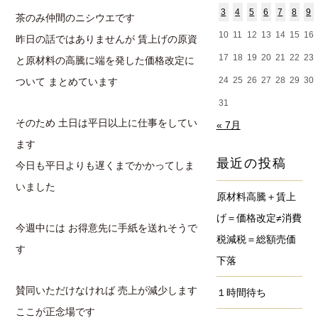
3
4
5
6
7
8
9
茶のみ仲間のニシウエです
10
11
12
13
14
15
16
昨日の話ではありませんが 賃上げの原資
17
18
19
20
21
22
23
と原材料の高騰に端を発した価格改定に
24
25
26
27
28
29
30
ついて まとめています
31
そのため 土日は平日以上に仕事をしてい
« 7月
ます
最近の投稿
今日も平日よりも遅くまでかかってしま
いました
原材料高騰＋賃上
げ＝価格改定≠消費
今週中には お得意先に手紙を送れそうで
税減税＝総額売価
す
下落
賛同いただけなければ 売上が減少します
１時間待ち
ここが正念場です