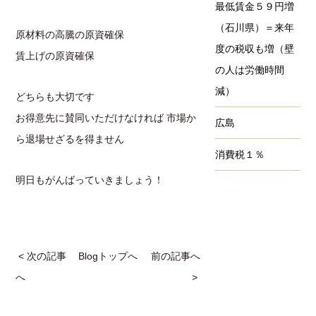
最低賃金５９円増
（石川県）＝来年
原材料の高騰の原資確保
度の税収も増（壁
賃上げの原資確保
の人は労働時間
減）
どちらも大切です
お得意先に賛同いただけなければ 市場か
広島
ら退場せざるを得ません
消費税１％
明日もがんばっていきましょう！
< 次の記事
Blogトップへ
前の記事へ
へ
>