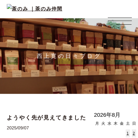
西上寛の日々ブログ
2026年8月
ようやく先が見えてきました
月
火
水
木
金
土
日
2025/09/07
1
2