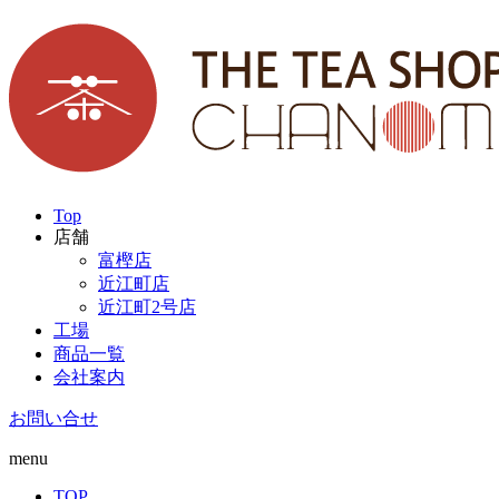
Top
店舗
富樫店
近江町店
近江町2号店
工場
商品一覧
会社案内
お問い合せ
menu
TOP