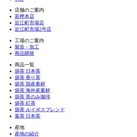
店舗のご案内
富樫本店
近江町市場店
近江町市場2号店
工場のご案内
製造・加工
商品開発
商品一覧
袋茶 日本茶
袋茶 香り茶
袋茶 国産素材
袋茶 海外産素材
袋茶 茶のみ珈琲
袋茶 紅茶
袋茶 ルイボスブレンド
葉茶 日本茶
産地
産地の紹介