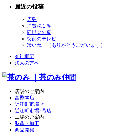
最近の投稿
広島
消費税１％
同期会の夏
突然のテレビ
凄いね！（ありがとうございます）
会社概要
法人の方へ
店舗のご案内
富樫本店
近江町市場店
近江町市場2号店
工場のご案内
製造・加工
商品開発