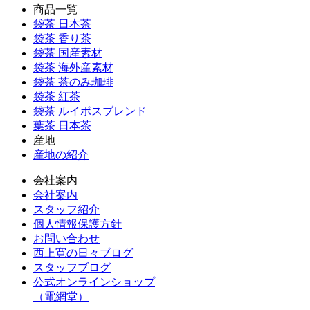
商品一覧
袋茶 日本茶
袋茶 香り茶
袋茶 国産素材
袋茶 海外産素材
袋茶 茶のみ珈琲
袋茶 紅茶
袋茶 ルイボスブレンド
葉茶 日本茶
産地
産地の紹介
会社案内
会社案内
スタッフ紹介
個人情報保護方針
お問い合わせ
西上寛の日々ブログ
スタッフブログ
公式オンラインショップ
（電網堂）