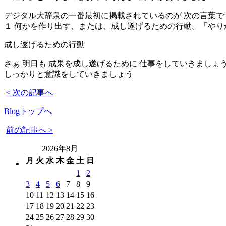
デジタル大辞泉の一番最初に掲載されているのが 次の言葉で
１ 何かを作り出す、または、成し遂げるための行動。「や
成し遂げるための行動
さぁ 明日も 成果を成し遂げるために 仕事をしていきましょ
しっかりと意識をしていきましょう
< 次の記事へ
Blogトップへ
前の記事へ >
2026年8月
月
火
水
木
金
土
日
1
2
3
4
5
6
7
8
9
10
11
12
13
14
15
16
17
18
19
20
21
22
23
24
25
26
27
28
29
30