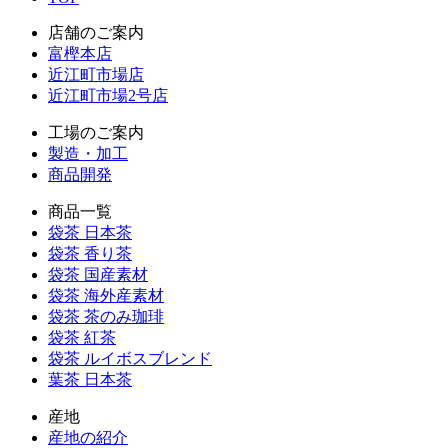
店舗のご案内
富樫本店
近江町市場店
近江町市場2号店
工場のご案内
製造・加工
商品開発
商品一覧
袋茶 日本茶
袋茶 香り茶
袋茶 国産素材
袋茶 海外産素材
袋茶 茶のみ珈琲
袋茶 紅茶
袋茶 ルイボスブレンド
葉茶 日本茶
産地
産地の紹介