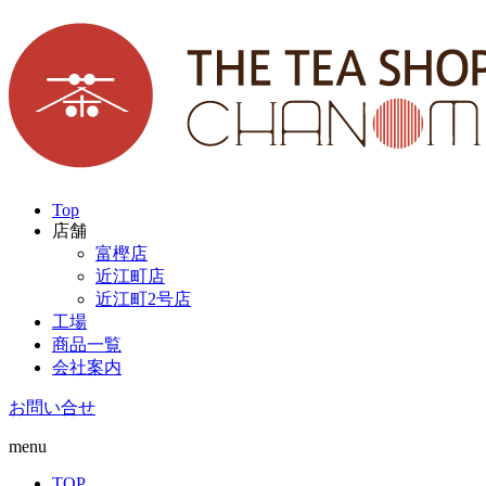
Top
店舗
富樫店
近江町店
近江町2号店
工場
商品一覧
会社案内
お問い合せ
menu
TOP