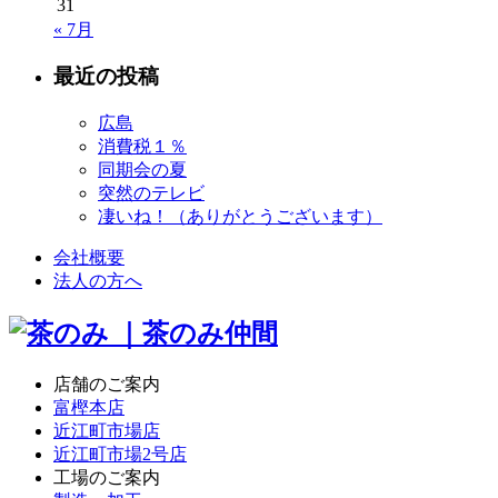
31
« 7月
最近の投稿
広島
消費税１％
同期会の夏
突然のテレビ
凄いね！（ありがとうございます）
会社概要
法人の方へ
店舗のご案内
富樫本店
近江町市場店
近江町市場2号店
工場のご案内