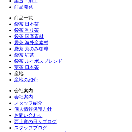
製造・加工
商品開発
商品一覧
袋茶 日本茶
袋茶 香り茶
袋茶 国産素材
袋茶 海外産素材
袋茶 茶のみ珈琲
袋茶 紅茶
袋茶 ルイボスブレンド
葉茶 日本茶
産地
産地の紹介
会社案内
会社案内
スタッフ紹介
個人情報保護方針
お問い合わせ
西上寛の日々ブログ
スタッフブログ