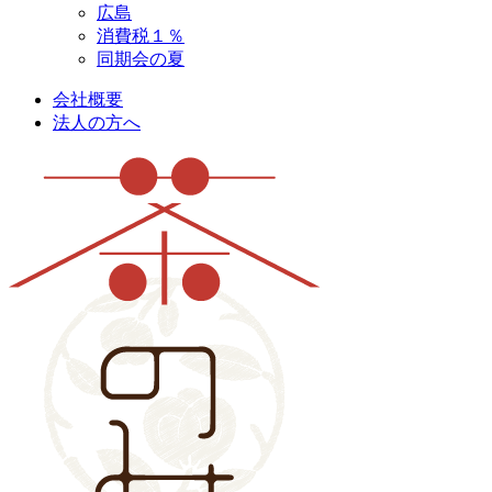
広島
消費税１％
同期会の夏
会社概要
法人の方へ