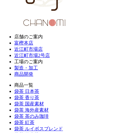
店舗のご案内
富樫本店
近江町市場店
近江町市場2号店
工場のご案内
製造・加工
商品開発
商品一覧
袋茶 日本茶
袋茶 香り茶
袋茶 国産素材
袋茶 海外産素材
袋茶 茶のみ珈琲
袋茶 紅茶
袋茶 ルイボスブレンド