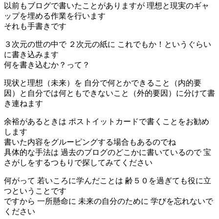
以前もブログで書いたことがありますが 理想と現実のギャ
ップを埋める作業を行います
それも手書きです
３次元の世の中で ２次元の紙に これでもか！というぐらい
に書き込みます
何を書き込むか？って？
現状と理想（未来）を 自分で何とかできること（内的要
因）と自分では何ともできないこと（外的要因）に分けて書
き連ねます
余裕があるときは ポストイットカードで書くことをお勧め
します
書いた内容をグルーピングする場合もあるのでね
具体的な手法は 過去のブログのどこかに書いているので 宝
さがしをするつもりで探してみてください
何がって 若いころに学んだことは 齢５０を過ぎても役に立
つということです
ですから 一所懸命に 未来の自分のために 学びを忘れないで
ください