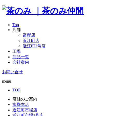
Top
店舗
富樫店
近江町店
近江町2号店
工場
商品一覧
会社案内
お問い合せ
menu
TOP
店舗のご案内
富樫本店
近江町市場店
近江町市場2号店