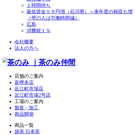
１時間待ち
最低賃金５９円増（石川県）＝来年度の税収も増
（壁の人は労働時間減）
広島
消費税１％
会社概要
法人の方へ
店舗のご案内
富樫本店
近江町市場店
近江町市場2号店
工場のご案内
製造・加工
商品開発
商品一覧
袋茶 日本茶