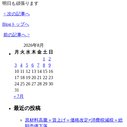
明日も頑張ります
< 次の記事へ
Blogトップへ
前の記事へ >
2026年8月
月
火
水
木
金
土
日
1
2
3
4
5
6
7
8
9
10
11
12
13
14
15
16
17
18
19
20
21
22
23
24
25
26
27
28
29
30
31
« 7月
最近の投稿
原材料高騰＋賃上げ＝価格改定≠消費税減税＝総
額売価下落