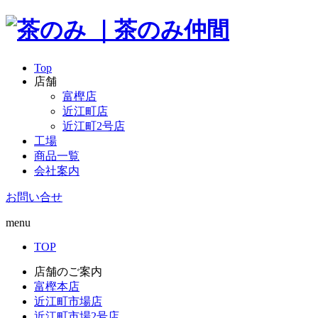
Top
店舗
富樫店
近江町店
近江町2号店
工場
商品一覧
会社案内
お問い合せ
menu
TOP
店舗のご案内
富樫本店
近江町市場店
近江町市場2号店