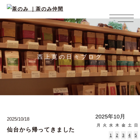
西上寛の日々ブログ
2025年10月
2025/10/18
月
火
水
木
金
土
日
仙台から帰ってきました
1
2
3
4
5