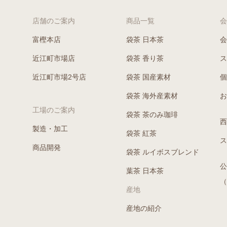
店舗のご案内
商品一覧
会
富樫本店
袋茶 日本茶
会
近江町市場店
袋茶 香り茶
ス
近江町市場2号店
袋茶 国産素材
個
袋茶 海外産素材
お
工場のご案内
袋茶 茶のみ珈琲
西
製造・加工
袋茶 紅茶
ス
商品開発
袋茶 ルイボスブレンド
公
葉茶 日本茶
（
産地
産地の紹介