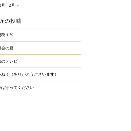
12月
2月 »
近の投稿
費税１％
期会の夏
然のテレビ
いね！（ありがとうございます）
束は守ってください