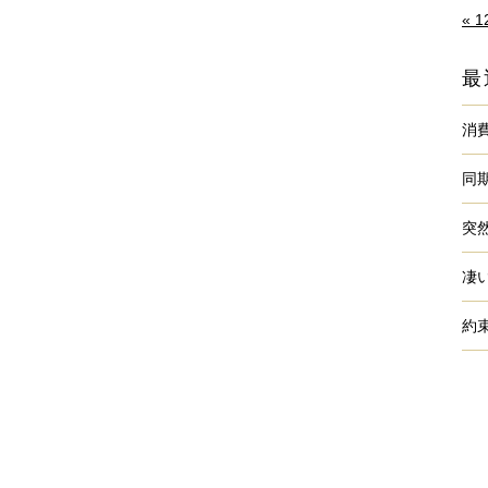
« 
最
消
同
突
凄
約