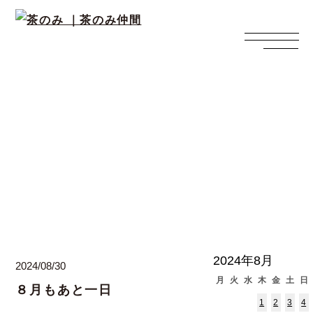
西上寛の日々ブログ
2024年8月
2024/08/30
月
火
水
木
金
土
日
８月もあと一日
1
2
3
4