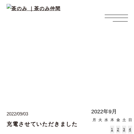
西上寛の日々ブログ
2022年9月
2022/09/03
月
火
水
木
金
土
日
充電させていただきました
1
2
3
4