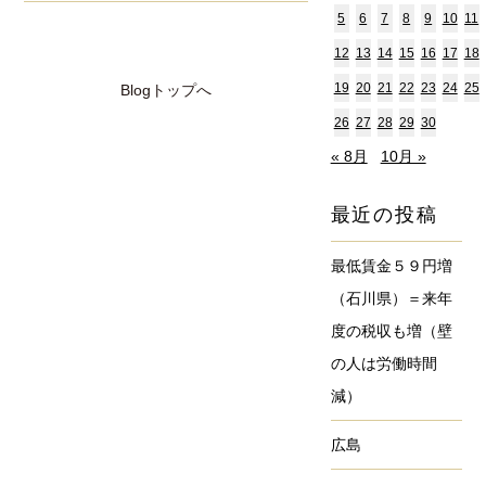
5
6
7
8
9
10
11
12
13
14
15
16
17
18
19
20
21
22
23
24
25
Blogトップへ
26
27
28
29
30
« 8月
10月 »
最近の投稿
最低賃金５９円増
（石川県）＝来年
度の税収も増（壁
の人は労働時間
減）
広島