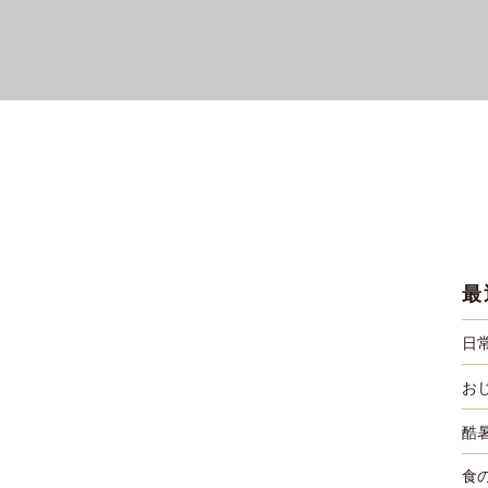
最
日
お
酷
食