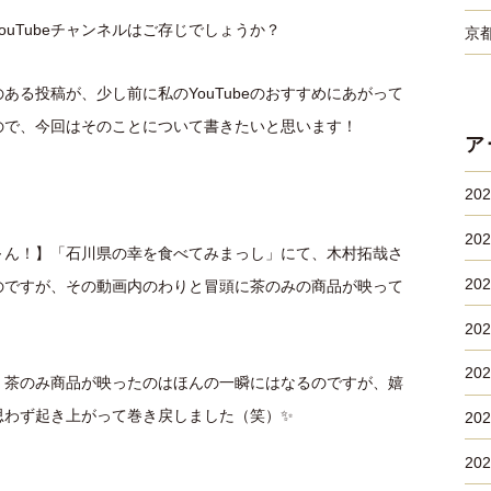
uTubeチャンネルはご存じでしょうか？
京
る投稿が、少し前に私のYouTubeのおすすめにあがって
ので、今回はそのことについて書きたいと思います！
ア
20
20
～ん！】「石川県の幸を食べてみまっし」にて、木村拓哉さ
20
のですが、その動画内のわりと冒頭に茶のみの商品が映って
20
20
、茶のみ商品が映ったのはほんの一瞬にはなるのですが、嬉
思わず起き上がって巻き戻しました（笑）✨
20
20