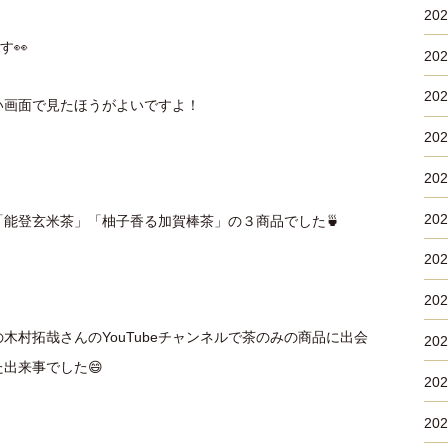
20
す👀
20
20
い画面で見たほうがよいですよ！
20
20
20
能登玄米茶」「柚子香る加賀棒茶」の３商品でした🍵
20
20
村拓哉さんのYouTubeチャンネルで茶のみの商品に出会
20
出来事でした😄
20
20