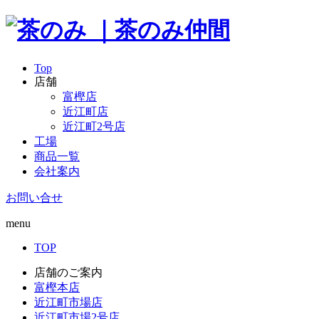
Top
店舗
富樫店
近江町店
近江町2号店
工場
商品一覧
会社案内
お問い合せ
menu
TOP
店舗のご案内
富樫本店
近江町市場店
近江町市場2号店