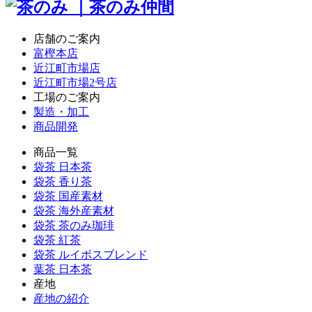
店舗のご案内
富樫本店
近江町市場店
近江町市場2号店
工場のご案内
製造・加工
商品開発
商品一覧
袋茶 日本茶
袋茶 香り茶
袋茶 国産素材
袋茶 海外産素材
袋茶 茶のみ珈琲
袋茶 紅茶
袋茶 ルイボスブレンド
葉茶 日本茶
産地
産地の紹介