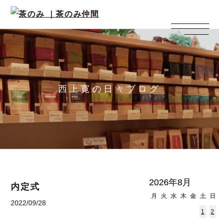
西上寛の日々ブログ
2026年8月
内定式
月
火
水
木
金
土
日
2022/09/28
1
2