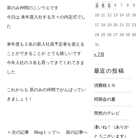
3
4
5
6
7
8
9
茶のみ仲間のニシウエです
10
11
12
13
14
15
16
今日は 来年度入社する方々の内定式でし
17
18
19
20
21
22
23
た
24
25
26
27
28
29
30
来年度も２名の新入社員予定者を迎える
31
ことができることが とても嬉しいです
« 7月
今年入社の３名も育ってきてくれてきま
最近の投稿
した
消費税１％
これからも 茶のみの仲間でがんばってい
きましょう！
同期会の夏
突然のテレビ
凄いね！（ありが
< 次の記事
Blogトップへ
前の記事へ
とうございます）