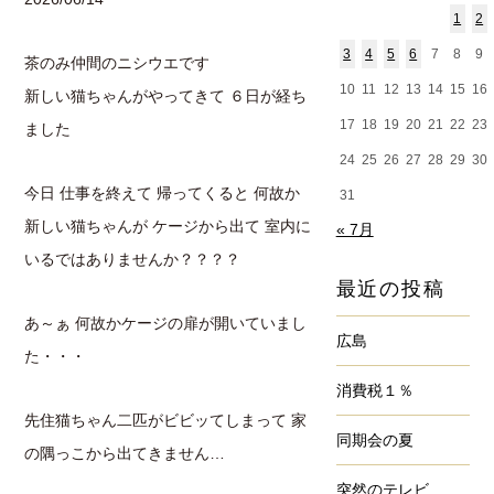
1
2
3
4
5
6
7
8
9
茶のみ仲間のニシウエです
10
11
12
13
14
15
16
新しい猫ちゃんがやってきて ６日が経ち
17
18
19
20
21
22
23
ました
24
25
26
27
28
29
30
今日 仕事を終えて 帰ってくると 何故か
31
新しい猫ちゃんが ケージから出て 室内に
« 7月
いるではありませんか？？？？
最近の投稿
あ～ぁ 何故かケージの扉が開いていまし
広島
た・・・
消費税１％
先住猫ちゃん二匹がビビッてしまって 家
同期会の夏
の隅っこから出てきません…
突然のテレビ