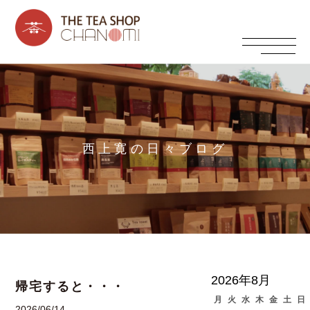
西上寛の日々ブログ
2026年8月
帰宅すると・・・
月
火
水
木
金
土
日
2026/06/14