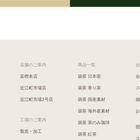
店舗のご案内
商品一覧
会
富樫本店
袋茶 日本茶
会
近江町市場店
袋茶 香り茶
ス
近江町市場2号店
袋茶 国産素材
個
袋茶 海外産素材
お
工場のご案内
袋茶 茶のみ珈琲
西
製造・加工
袋茶 紅茶
ス