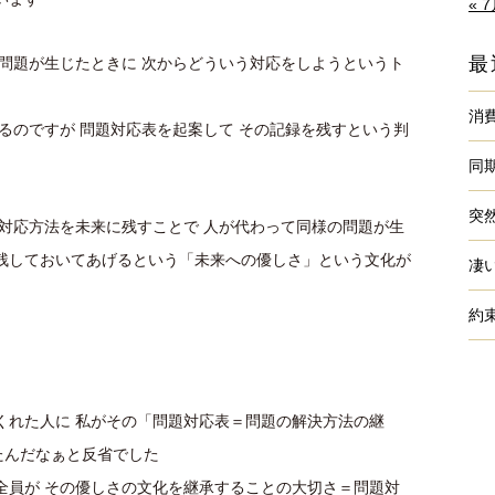
« 
最
か問題が生じたときに 次からどういう対応をしようというト
消
いるのですが 問題対応表を起案して その記録を残すという判
同
突
の対応方法を未来に残すことで 人が代わって同様の問題が生
残しておいてあげるという「未来への優しさ」という文化が
凄
約
くれた人に 私がその「問題対応表＝問題の解決方法の継
たんだなぁと反省でした
全員が その優しさの文化を継承することの大切さ＝問題対