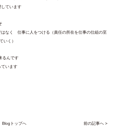
望しています
そ
ではなく 仕事に人をつける（責任の所在を仕事の仕組の至
していく）
来るんです
っています
Blogトップへ
前の記事へ >