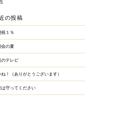
7月
近の投稿
費税１％
期会の夏
然のテレビ
いね！（ありがとうございます）
束は守ってください