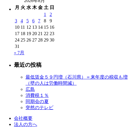
2026年8月
月
火
水
木
金
土
日
1
2
3
4
5
6
7
8
9
10
11
12
13
14
15
16
17
18
19
20
21
22
23
24
25
26
27
28
29
30
31
« 7月
最近の投稿
最低賃金５９円増（石川県）＝来年度の税収も増
（壁の人は労働時間減）
広島
消費税１％
同期会の夏
突然のテレビ
会社概要
法人の方へ