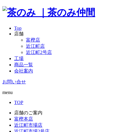
Top
店舗
富樫店
近江町店
近江町2号店
工場
商品一覧
会社案内
お問い合せ
menu
TOP
店舗のご案内
富樫本店
近江町市場店
近江町市場2号店