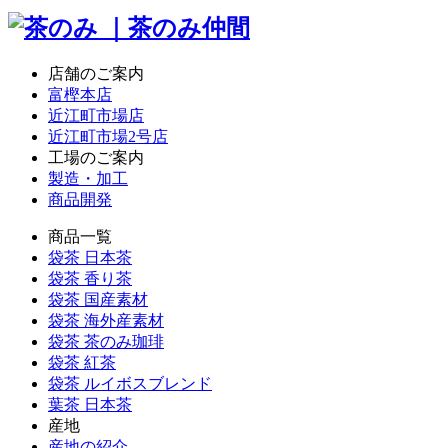
店舗のご案内
富樫本店
近江町市場店
近江町市場2号店
工場のご案内
製造・加工
商品開発
商品一覧
袋茶 日本茶
袋茶 香り茶
袋茶 国産素材
袋茶 海外産素材
袋茶 茶のみ珈琲
袋茶 紅茶
袋茶 ルイボスブレンド
葉茶 日本茶
産地
産地の紹介