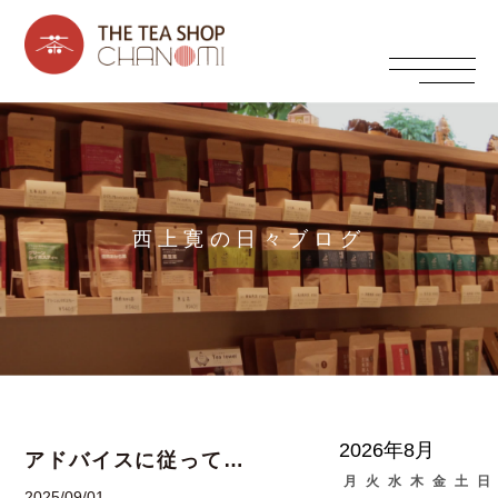
西上寛の日々ブログ
2026年8月
アドバイスに従って…
月
火
水
木
金
土
日
2025/09/01