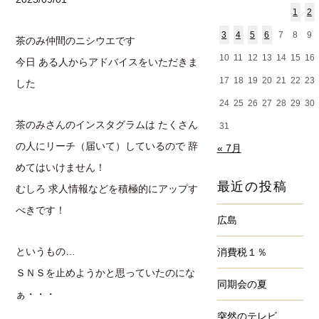
1
2
3
4
5
6
7
8
9
茶のみ仲間のニシウエです
10
11
12
13
14
15
16
今日 ある人からアドバイスをいただきま
17
18
19
20
21
22
23
した
24
25
26
27
28
29
30
茶のみさんのインスタグラムは たくさん
31
の人にリーチ（届いて）しているので 辞
« 7月
めてはいけません！
最近の投稿
むしろ 求人情報などを積極的にアップす
べきです！
広島
というもの…
消費税１％
ＳＮＳを止めようかと思っていたのにな
同期会の夏
ぁ・・・
突然のテレビ