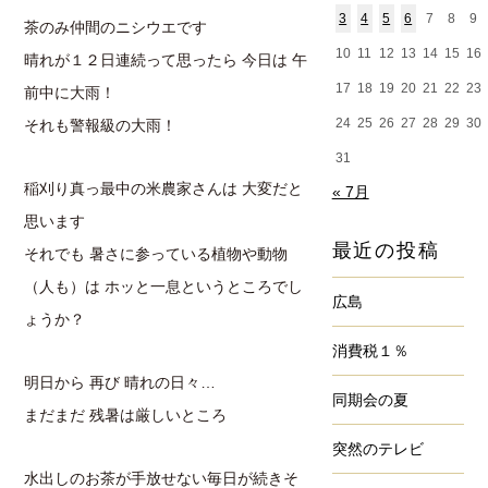
3
4
5
6
7
8
9
茶のみ仲間のニシウエです
10
11
12
13
14
15
16
晴れが１２日連続って思ったら 今日は 午
17
18
19
20
21
22
23
前中に大雨！
24
25
26
27
28
29
30
それも警報級の大雨！
31
稲刈り真っ最中の米農家さんは 大変だと
« 7月
思います
最近の投稿
それでも 暑さに参っている植物や動物
（人も）は ホッと一息というところでし
広島
ょうか？
消費税１％
明日から 再び 晴れの日々…
同期会の夏
まだまだ 残暑は厳しいところ
突然のテレビ
水出しのお茶が手放せない毎日が続きそ