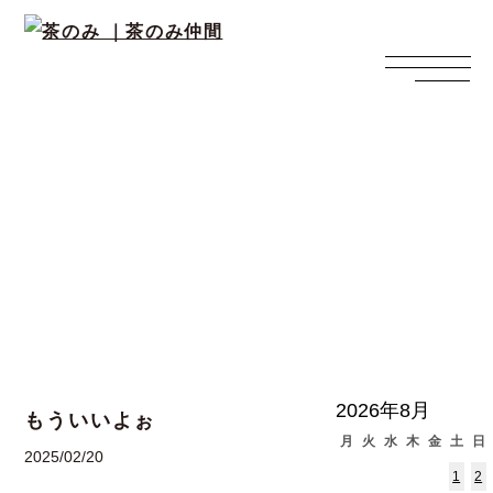
西上寛の日々ブログ
2026年8月
もういいよぉ
月
火
水
木
金
土
日
2025/02/20
1
2