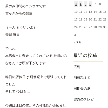
3
4
5
6
7
8
9
茶のみ仲間のニシウエです
10
11
12
13
14
15
16
雪かきからの製造…
17
18
19
20
21
22
23
うーん もういいよぉ
24
25
26
27
28
29
30
毎日 毎日
31
« 7月
でもね
最近の投稿
本店救出に奔走してくれている 社員のみ
なさんには頭が下がります
広島
昨日の店休日は 研修返上で頑張ってくれ
消費税１％
ました
同期会の夏
そして 今日も…
突然のテレビ
今週は連日の雪かきの可能性が否めませ