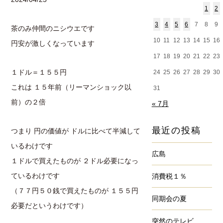
1
2
3
4
5
6
7
8
9
茶のみ仲間のニシウエです
10
11
12
13
14
15
16
円安が激しくなっています
17
18
19
20
21
22
23
１ドル＝１５５円
24
25
26
27
28
29
30
これは １５年前（リーマンショック以
31
前）の２倍
« 7月
最近の投稿
つまり 円の価値が ドルに比べて半減して
いるわけです
広島
１ドルで買えたものが ２ドル必要になっ
ているわけです
消費税１％
（７７円５０銭で買えたものが １５５円
同期会の夏
必要だというわけです）
突然のテレビ