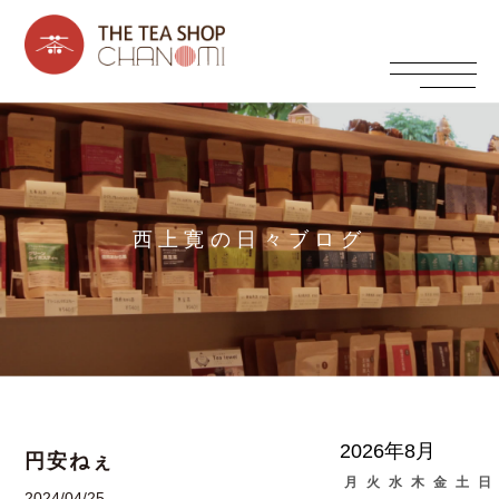
西上寛の日々ブログ
2026年8月
円安ねぇ
月
火
水
木
金
土
日
2024/04/25