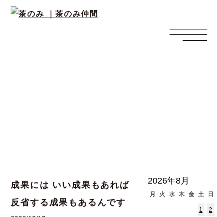
西上寛の日々ブログ
2026年8月
成果には いい成果もあれば
月
火
水
木
金
土
日
反省する成果もあるんです
1
2