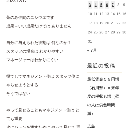
2023/12/17
3
4
5
6
7
8
9
10
11
12
13
14
15
16
茶のみ仲間のニシウエです
17
18
19
20
21
22
23
成果＝いい成果だけでは ありません
24
25
26
27
28
29
30
31
自分に与えられた役割は 何なのか？
« 7月
スタッフの場合は わかりやすい
マネージャーはわかりにくい
最近の投稿
得てしてマネジメント側は スタッフ側に
最低賃金５９円増
やらせようとする
（石川県）＝来年
そうではない
度の税収も増（壁
の人は労働時間
やって見せることもマネジメント側は と
減）
ても重要
広島
次にバトンを渡すために やって見せて 理