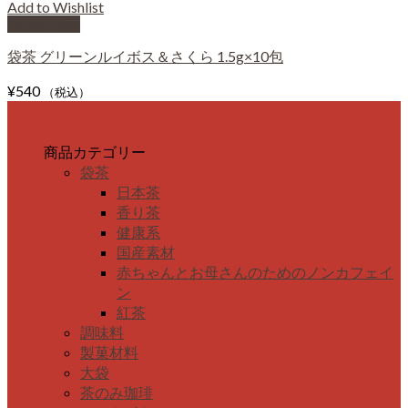
Add to Wishlist
Quick View
袋茶 グリーンルイボス＆さくら 1.5g×10包
¥
540
（税込）
商品カテゴリー
袋茶
日本茶
香り茶
健康系
国産素材
赤ちゃんとお母さんのためのノンカフェイ
ン
紅茶
調味料
製菓材料
大袋
茶のみ珈琲