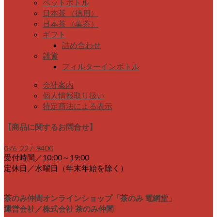
ペットボトル
日本茶 （徳用）
日本茶 （葉茶）
ギフト
詰め合わせ
雑貨
フィルターインボトル
会社案内
個人情報取り扱い
特定商法による表示
【商品に関するお問合せ】
076-227-9400
受付時間／10:00～19:00
定休日／水曜日（年末年始を除く）
茶のみ仲間オンラインショップ「茶のみ 電網堂」
運営会社／株式会社 茶のみ仲間