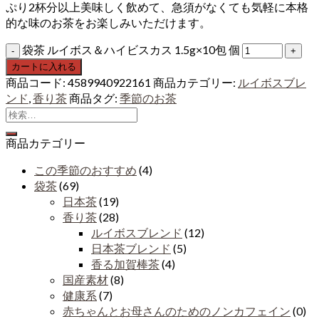
ぷり2杯分以上美味しく飲めて、急須がなくても気軽に本格
的な味のお茶をお楽しみいただけます。
袋茶 ルイボス＆ハイビスカス 1.5g×10包 個
カートに入れる
商品コード:
4589940922161
商品カテゴリー:
ルイボスブレ
ンド
,
香り茶
商品タグ:
季節のお茶
商品カテゴリー
この季節のおすすめ
(4)
袋茶
(69)
日本茶
(19)
香り茶
(28)
ルイボスブレンド
(12)
日本茶ブレンド
(5)
香る加賀棒茶
(4)
国産素材
(8)
健康系
(7)
赤ちゃんとお母さんのためのノンカフェイン
(0)