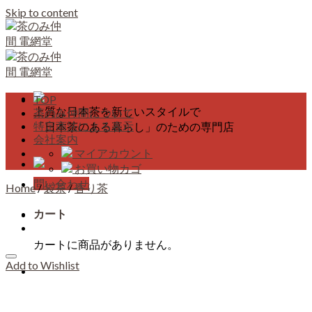
Skip to content
TOP
上質な日本茶を新しいスタイルで
茶のみ仲間について
特定商法による表示
「日本茶のある暮らし」のための専門店
会社案内
マイアカウント
お買い物カゴ
問い合わせ
Home
/
袋茶
/
香り茶
カート
カートに商品がありません。
Add to Wishlist