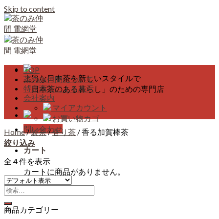
Skip to content
TOP
上質な日本茶を新しいスタイルで
茶のみ仲間について
特定商法による表示
「日本茶のある暮らし」のための専門店
会社案内
マイアカウント
お買い物カゴ
問い合わせ
Home
/
袋茶
/
香り茶
/
香る加賀棒茶
絞り込み
カート
全 4 件を表示
カートに商品がありません。
商品カテゴリー