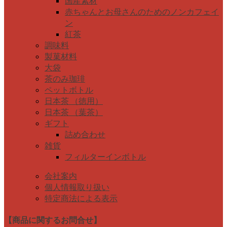
国産素材
赤ちゃんとお母さんのためのノンカフェイ
ン
紅茶
調味料
製菓材料
大袋
茶のみ珈琲
ペットボトル
日本茶 （徳用）
日本茶 （葉茶）
ギフト
詰め合わせ
雑貨
フィルターインボトル
会社案内
個人情報取り扱い
特定商法による表示
【商品に関するお問合せ】