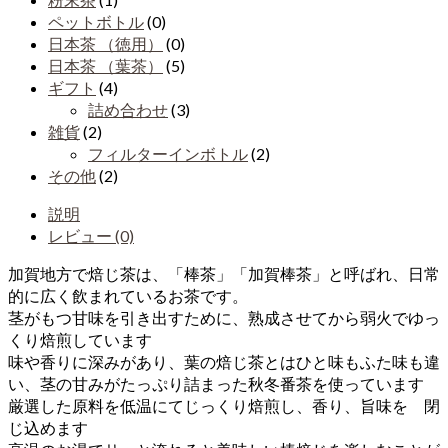
ペットボトル
(0)
日本茶 （徳用）
(0)
日本茶 （葉茶）
(5)
ギフト
(4)
詰め合わせ
(3)
雑貨
(2)
フィルターインボトル
(2)
その他
(2)
説明
レビュー (0)
加賀地方で焙じ茶は、「棒茶」「加賀棒茶」と呼ばれ、日常
的に広く飲まれているお茶です。
茎がもつ甘味を引き出すために、熟成させてから弱火でゆっ
くり焙煎しています
味や香りに深みがあり、葉の焙じ茶とはひと味もふた味も違
い、茎の甘みがたっぷり詰まった秋冬番茶を使っています
厳選した原料を低温にてじっくり焙煎し、香り、旨味を 閉
じ込めます