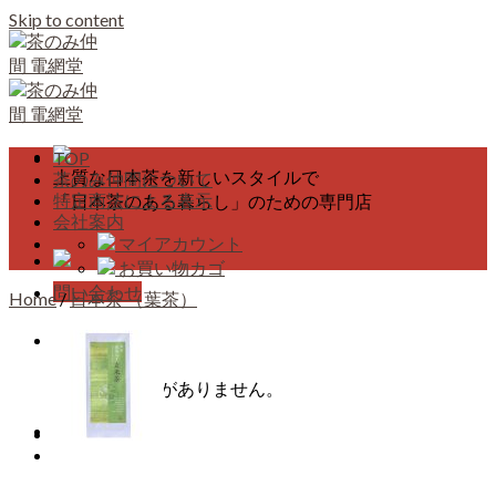
Skip to content
TOP
上質な日本茶を新しいスタイルで
茶のみ仲間について
特定商法による表示
「日本茶のある暮らし」のための専門店
会社案内
マイアカウント
お買い物カゴ
問い合わせ
Home
/
日本茶 （葉茶）
カート
カートに商品がありません。