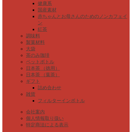
健康系
国産素材
赤ちゃんとお母さんのためのノンカフェイ
ン
紅茶
調味料
製菓材料
大袋
茶のみ珈琲
ペットボトル
日本茶 （徳用）
日本茶 （葉茶）
ギフト
詰め合わせ
雑貨
フィルターインボトル
会社案内
個人情報取り扱い
特定商法による表示