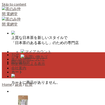
Skip to content
上質な日本茶を新しいスタイルで
「日本茶のある暮らし」のための専門店
マイアカウント
TOP
お買い物カゴ
茶のみ仲間について
問い合わせ
特定商法による表示
会社案内
カート
カートに商品がありません。
Home
/
袋茶
/
紅茶