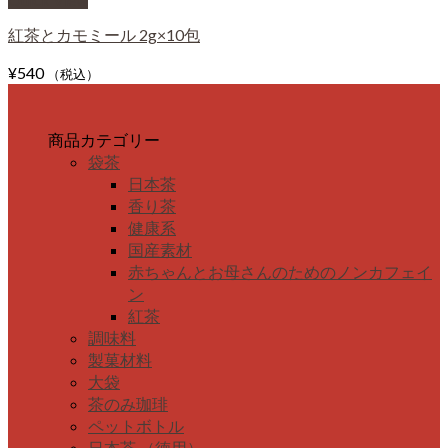
紅茶とカモミール 2g×10包
¥
540
（税込）
商品カテゴリー
袋茶
日本茶
香り茶
健康系
国産素材
赤ちゃんとお母さんのためのノンカフェイ
ン
紅茶
調味料
製菓材料
大袋
茶のみ珈琲
ペットボトル
日本茶 （徳用）