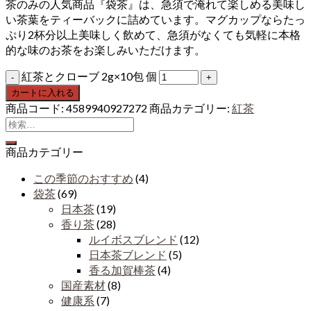
茶のみの人気商品『袋茶』は、急須で淹れて楽しめる美味し
い茶葉をティーバックに詰めています。マグカップならたっ
ぷり2杯分以上美味しく飲めて、急須がなくても気軽に本格
的な味のお茶をお楽しみいただけます。
紅茶とクローブ 2g×10包 個
カートに入れる
商品コード:
4589940927272
商品カテゴリー:
紅茶
商品カテゴリー
この季節のおすすめ
(4)
袋茶
(69)
日本茶
(19)
香り茶
(28)
ルイボスブレンド
(12)
日本茶ブレンド
(5)
香る加賀棒茶
(4)
国産素材
(8)
健康系
(7)