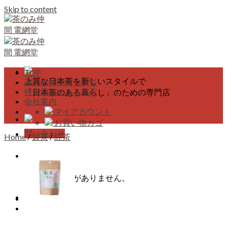
Skip to content
TOP
上質な日本茶を新しいスタイルで
茶のみ仲間について
特定商法による表示
「日本茶のある暮らし」のための専門店
会社案内
マイアカウント
お買い物カゴ
問い合わせ
Home
/
袋茶
/
紅茶
カート
カートに商品がありません。